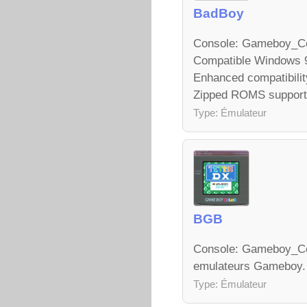
BadBoy
Console: Gameboy_Co
Compatible Windows 9
Enhanced compatibilit
Zipped ROMS support (
Type: Émulateur
BGB
Console: Gameboy_Colo
emulateurs Gameboy. 
Type: Émulateur