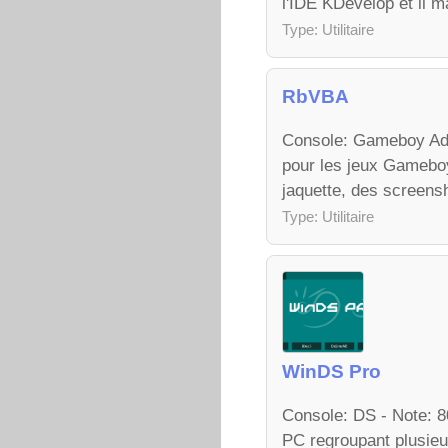
l'IDE KDevelop et il m
Type: Utilitaire
RbVBA
Console: Gameboy Adv
pour les jeux Gamebo
jaquette, des screensh
Type: Utilitaire
WinDS Pro
Console: DS - Note: 
PC regroupant plusieu