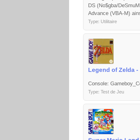
DS (No$gba/DeSmuME/
Advance (VBA-M) ainsi
Type: Utilitaire
Legend of Zelda -
Console: Gameboy_Colo
Type: Test de Jeu