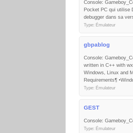
Console: Gameboy_Col
Pocket PC qui utilise 
debugger dans sa ve
Type: Émulateur
gbpablog
Console: Gameboy_Col
written in C++ with w
Windows, Linux and MA
Requirements¶ •Windo
Type: Émulateur
GEST
Console: Gameboy_Col
Type: Émulateur