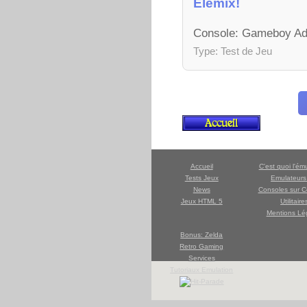
Elemix!
Console: Gameboy Adv
Type: Test de Jeu
Accueil
C'est quoi l'ém
Tests Jeux
Emulateur
News
Consoles sur C
Jeux HTML 5
Utilitaire
Mentions Lé
Bonus: Zelda
Retro Gaming
Services
Tutoriaux Emulation