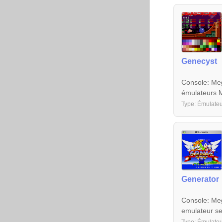
Genecyst
Console: Meg
émulateurs 
Type: Émulateu
Generator
Console: Meg
emulateur se