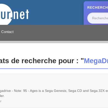
RECHERCH
Contact
ats de recherche pour : "
MegaDr
adrive - Note: 95 - Ages is a Sega Genesis, Sega CD and Sega 32X emu
er.
r