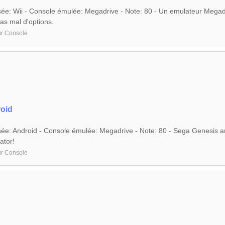
isée: Wii - Console émulée: Megadrive - Note: 80 - Un emulateur Megad
 pas mal d'options.
ur Console
oid
isée: Android - Console émulée: Megadrive - Note: 80 - Sega Genesis 
ator!
ur Console