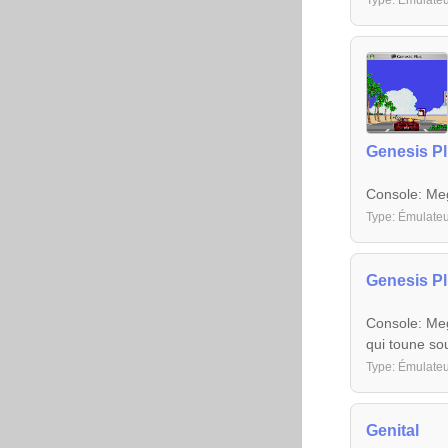
Type: Émulateu
Genesis P
Console: Meg
Type: Émulateu
Genesis P
Console: Meg
qui toune sou
Type: Émulateu
Genital