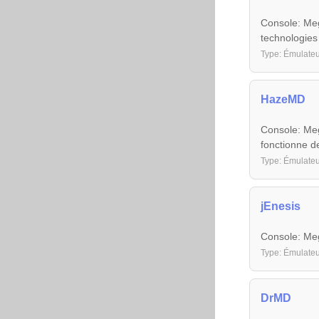
Console: Mega
technologies
Type: Émulateu
HazeMD
Console: Meg
fonctionne d
Type: Émulateu
jEnesis
Console: Meg
Type: Émulateu
DrMD