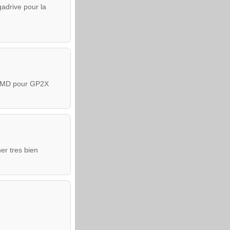
adrive pour la
 DrMD pour GP2X
er tres bien