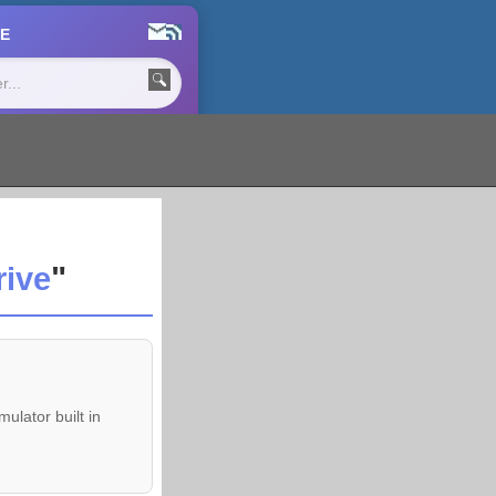
E
ive
"
lator built in