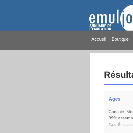
Accueil
Boutique
Résult
Ages
Console: Meg
99% assembl
Type: Émulateu