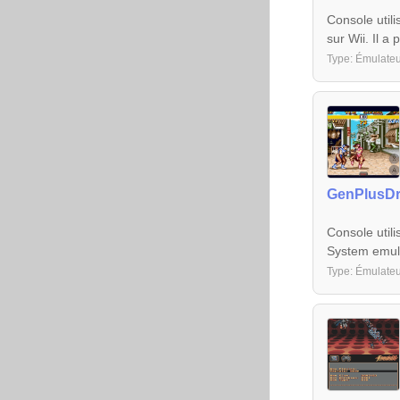
Console util
sur Wii. Il a
Type: Émulate
GenPlusDr
Console util
System emul
Type: Émulate