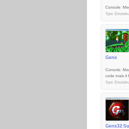
Console: Meg
Type: Émulateu
Gens
Console: Mega
code mais il 
Type: Émulateu
Gens32 Su