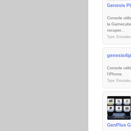
Genesis P
Console util
la Gamecube.
recuper...
Type: Émulate
genesis4i
Console util
l'iPhone.
Type: Émulate
GenPlus G