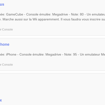
lus
isée: GameCube - Console émulée: Megadrive - Note: 80 - Un emulate
 Marche aussi sur la Wii apparemment. Il vous faudra vous inscrire su
ur Console
phone
isée: iPhone - Console émulée: Megadrive - Note: 95 - Un emulateur 
ur Console
x