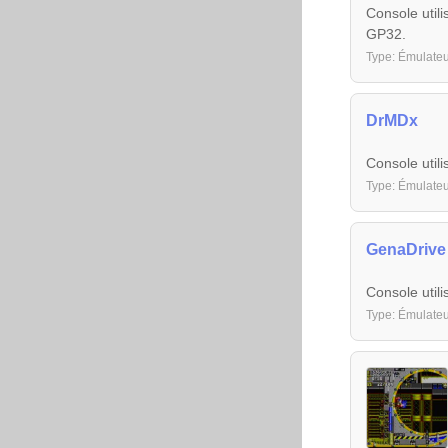
Console util
GP32.
Type: Émulate
DrMDx
Console util
Type: Émulate
GenaDrive
Console utili
Type: Émulate