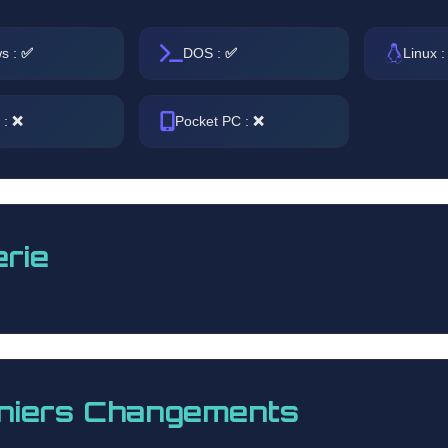
s :
✅
DOS :
✅
Linux 
 :
❌
Pocket PC :
❌
erie
niers Changements