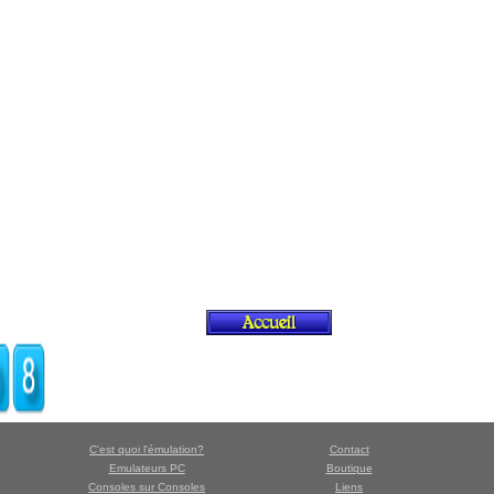
C'est quoi l'émulation?
Contact
Emulateurs PC
Boutique
Consoles sur Consoles
Liens