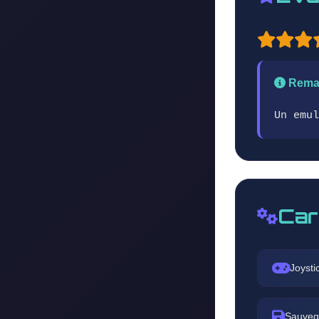
Rema
Un emul
Car
Joysti
Sauveg