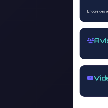
Encore des am
Avi
Vid