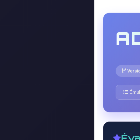
A
Versio
Émula
Éva