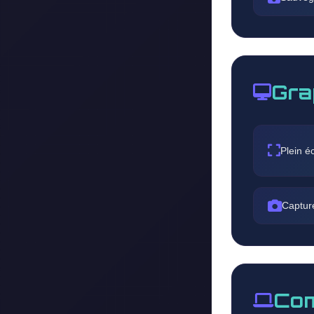
Gra
Plein é
Captur
Com