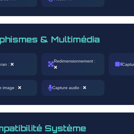
phismes & Multimédia
Redimensionnement :
cran :
❌
Captu
❌
e image :
❌
Capture audio :
❌
patibilité Système