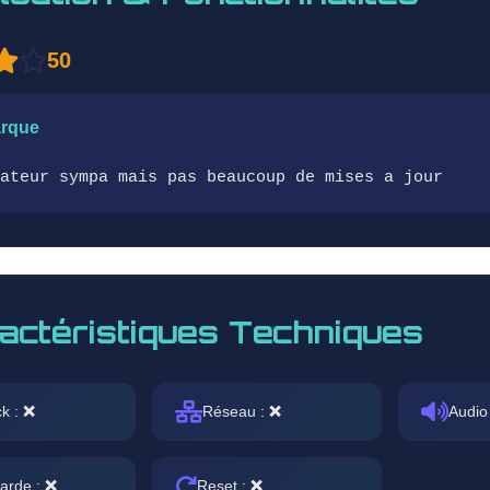
50
rque
ateur sympa mais pas beaucoup de mises a jour
actéristiques Techniques
ck :
❌
Réseau :
❌
Audio
arde :
❌
Reset :
❌