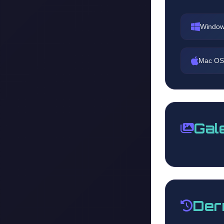
Window
Mac OS
Gal
Der