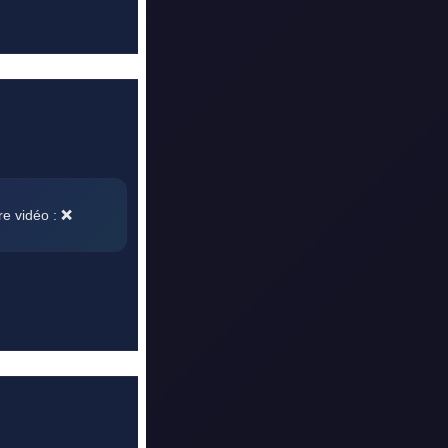
re vidéo :
❌