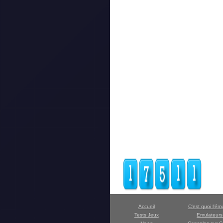
Accueil
C'est quoi l'ém
Tests Jeux
Emulateur