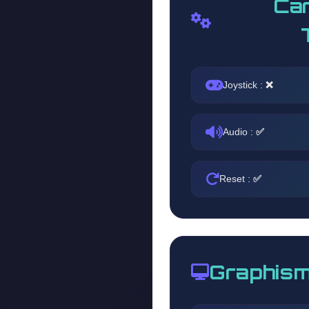
Car
Joystick :
❌
Audio :
✅
Reset :
✅
Graphism