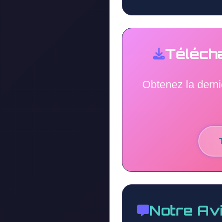
Téléch
Obtenez la derni
Notre Av