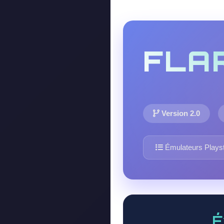
FLA
Version 2.0
Émulateurs Playst
É