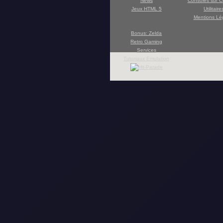
News
Consoles sur C
Jeux HTML 5
Utilitaire
Mentions Lé
Bonus: Zelda
Retro Gaming
Services
Tutoriaux Emulation