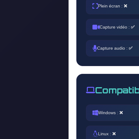
Plein écran :
❌
Capture vidéo :
✅
Capture audio :
✅
Compatib
Windows :
❌
Linux :
❌