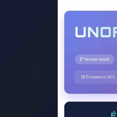
UNO
Version beta3
Émulateurs NES
É