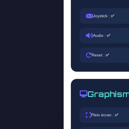
Joystick :
✅
Audio :
✅
Reset :
✅
Graphism
Plein écran :
✅