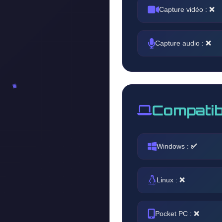
Capture vidéo :
❌
Capture audio :
❌
Compatib
Windows :
✅
Linux :
❌
Pocket PC :
❌