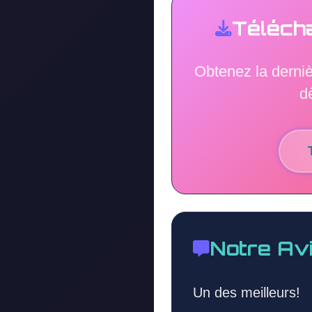
Téléch
Obtenez la derniè
d
Notre Av
Un des meilleurs!