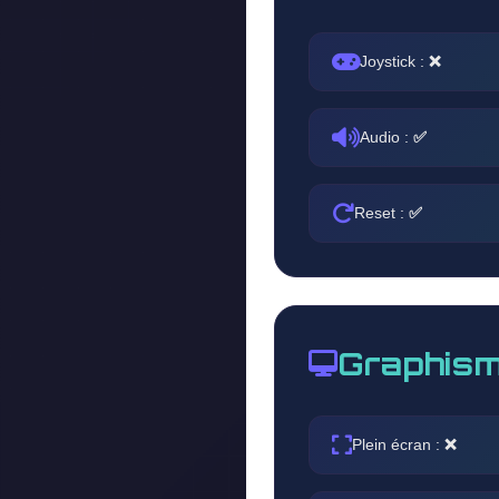
Joystick :
❌
Audio :
✅
Reset :
✅
Graphism
Plein écran :
❌