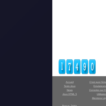
Accueil
C'est quoi l'ém
Tests Jeux
Emulateur
News
Consoles sur C
Jeux HTML 5
Utilitaire
Mentions Lé
Bonus: Zelda