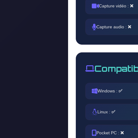
Capture vidéo :
❌
Capture audio :
❌
Compatib
Windows :
✅
Linux :
✅
Pocket PC :
❌