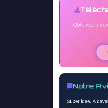
Téléch
Obtenez la der
Notre Av
Super idee. A devel