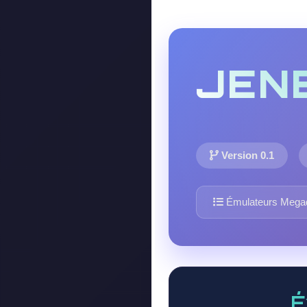
JEN
Version 0.1
Émulateurs Megad
É