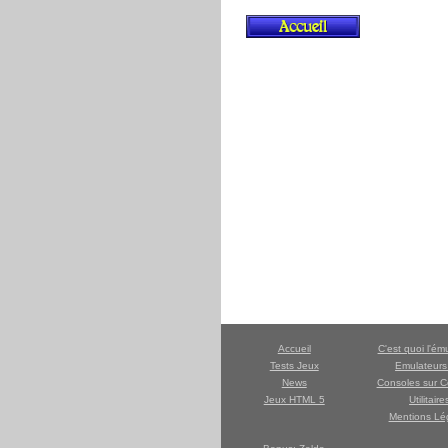
Accueil
C'est quoi l'ém
Tests Jeux
Emulateur
News
Consoles sur C
Jeux HTML 5
Utilitaire
Mentions Lé