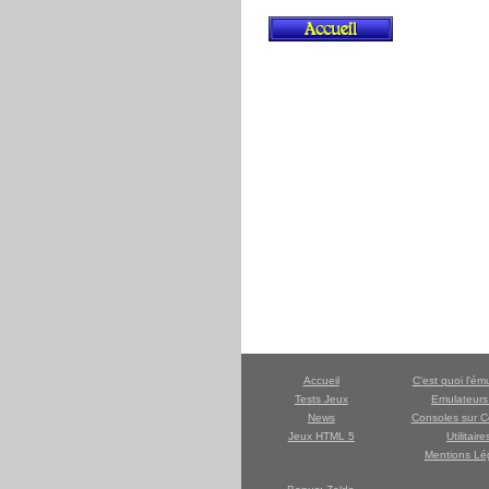
Accueil
C'est quoi l'ém
Tests Jeux
Emulateur
News
Consoles sur C
Jeux HTML 5
Utilitaire
Mentions Lé