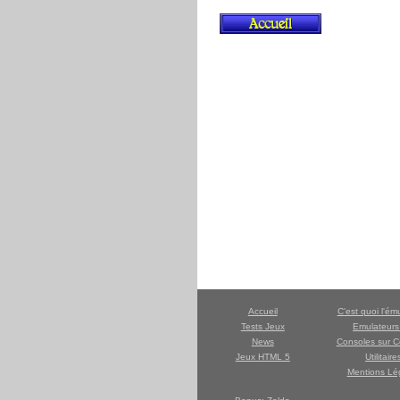
Accueil
C'est quoi l'ém
Tests Jeux
Emulateur
News
Consoles sur C
Jeux HTML 5
Utilitaire
Mentions Lé