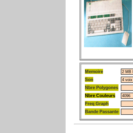
Memoire
Son
Nbre Polygones
Nbre Couleurs
Freq Graph
Bande Passante