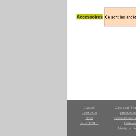
Accessoires
Accueil
C'est quoi l'ém
Tests Jeux
Emulateur
News
Consoles sur C
Jeux HTML 5
Utilitaire
Mentions Lé