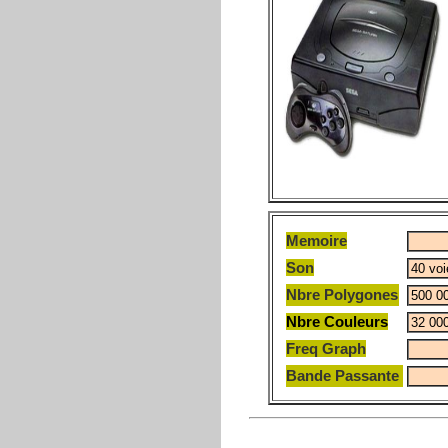
Memoire
Son
Nbre Polygones
Nbre Couleurs
Freq Graph
Bande Passante