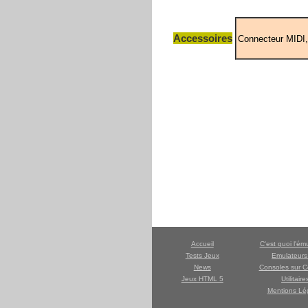
Accessoires
Accueil
C'est quoi l'ém
Tests Jeux
Emulateur
News
Consoles sur C
Jeux HTML 5
Utilitaire
Mentions Lé