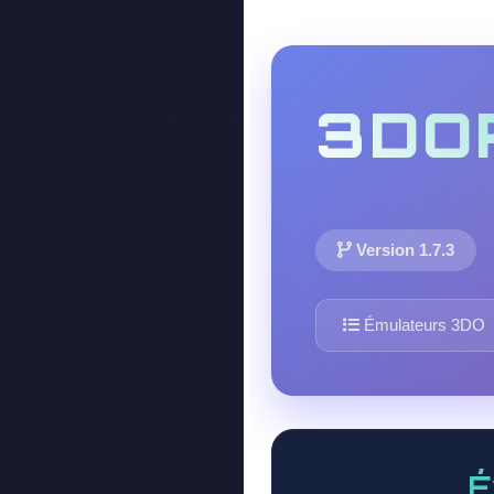
3DO
Version 1.7.3
Émulateurs 3DO
É