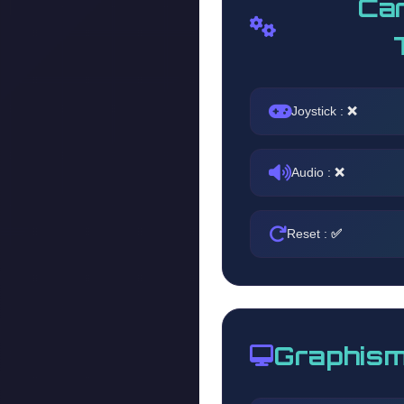
Car
Joystick :
❌
Audio :
❌
Reset :
✅
Graphism