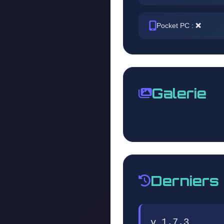
Pocket PC :
❌
Galerie
Derniers
v 1.7.3