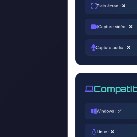
Plein écran :
❌
Capture vidéo :
❌
Capture audio :
❌
Compatib
Windows :
✅
Linux :
❌