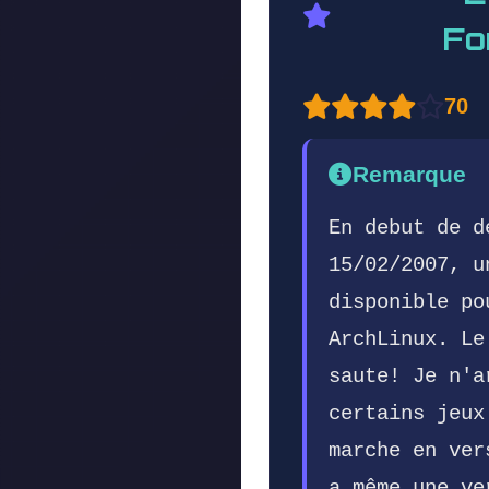
Fo
70
Remarque
En debut de d
15/02/2007, u
disponible po
ArchLinux. Le
saute! Je n'a
certains jeux
marche en ver
a même une ve