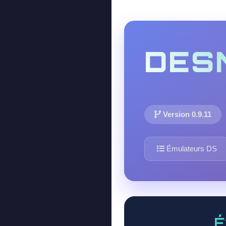
DES
Version 0.9.11
Émulateurs DS
É