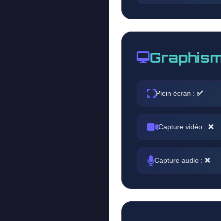
Graphism
Plein écran :
✅
Capture vidéo :
❌
Capture audio :
❌