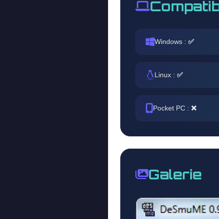
Compatib
Windows :
✅
Linux :
✅
Pocket PC :
❌
Galerie