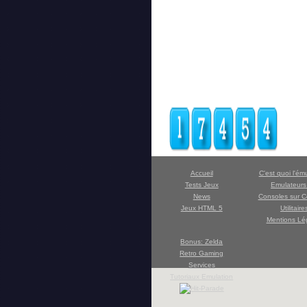
Accueil
C'est quoi l'ém
Tests Jeux
Emulateur
News
Consoles sur C
Jeux HTML 5
Utilitaire
Mentions Lé
Bonus: Zelda
Retro Gaming
Services
Tutoriaux Emulation