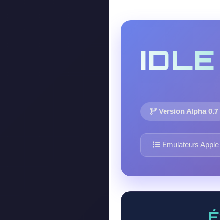
IDLE
Version Alpha 0.7
Émulateurs Apple 
É