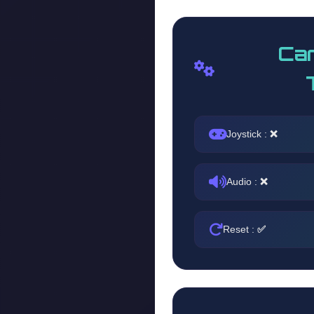
Car
Joystick :
❌
Audio :
❌
Reset :
✅