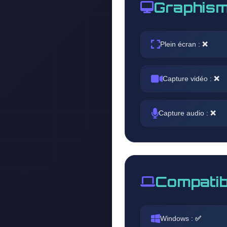
Graphism
Plein écran :
❌
Capture vidéo :
❌
Capture audio :
❌
Compatib
Windows :
✅