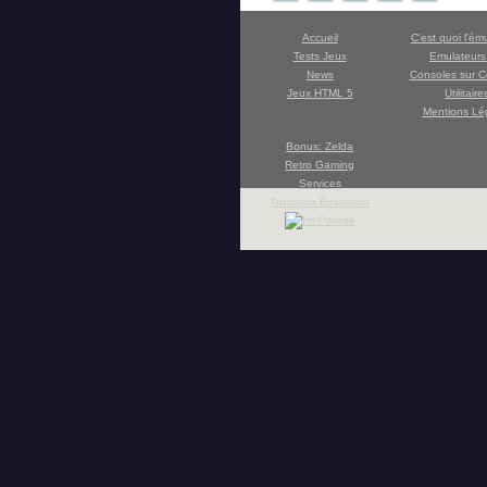
Accueil
C'est quoi l'ém
Tests Jeux
Emulateur
News
Consoles sur C
Jeux HTML 5
Utilitaire
Mentions Lé
Bonus: Zelda
Retro Gaming
Services
Tutoriaux Emulation