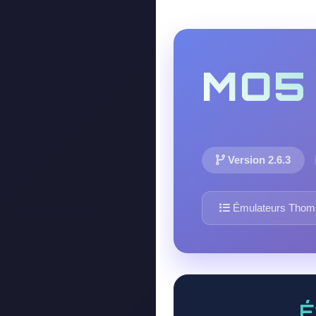
MO5
Version 2.6.3
Émulateurs Thom
É