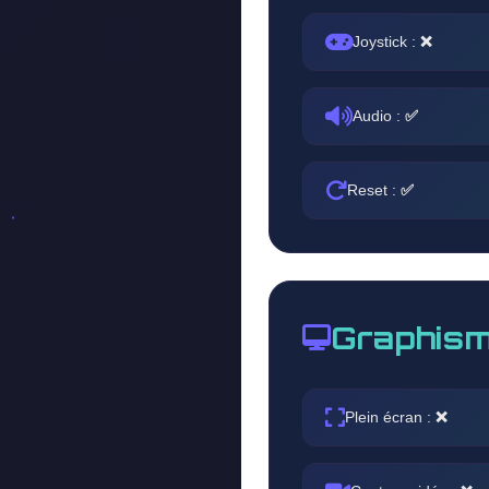
Joystick :
❌
Audio :
✅
Reset :
✅
Graphism
Plein écran :
❌