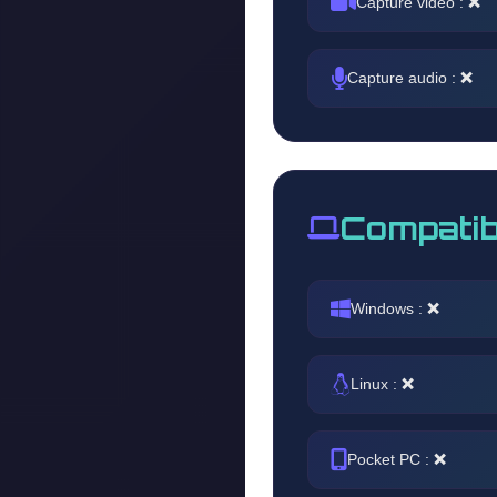
Capture vidéo :
❌
Capture audio :
❌
Compatib
Windows :
❌
Linux :
❌
Pocket PC :
❌