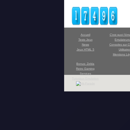
Accueil
C'est quoi l'ém
Tests Jeux
Emulateur
News
Consoles sur C
Jeux HTML 5
Utilitaire
Mentions Lé
Bonus: Zelda
Retro Gaming
Services
Tutoriaux Emulation