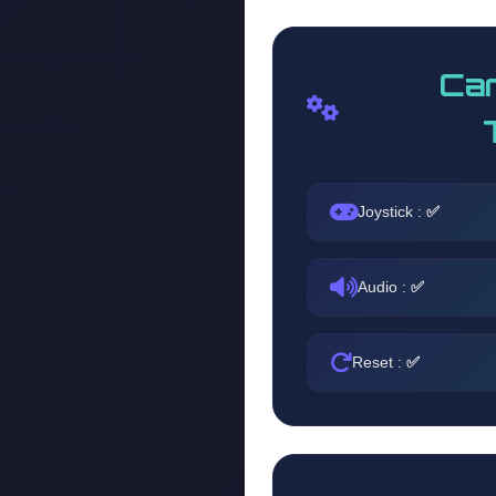
Car
Joystick :
✅
Audio :
✅
Reset :
✅