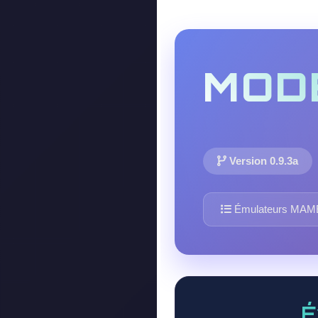
MOD
Version 0.9.3a
Émulateurs MAM
É