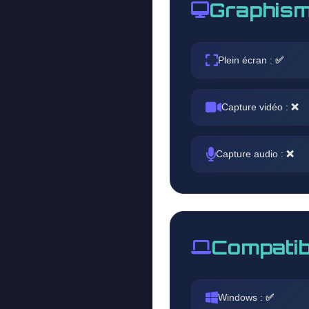
Graphism
Plein écran :
✅
Capture vidéo :
❌
Capture audio :
❌
Compatib
Windows :
✅