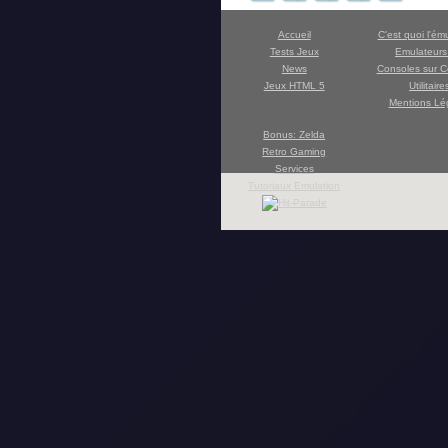
Accueil
C'est quoi l'ém
Tests Jeux
Emulateur
News
Consoles sur C
Jeux HTML 5
Utilitaire
Mentions Lé
Bonus: Zelda
Retro Gaming
Services
Tutoriaux Emulation