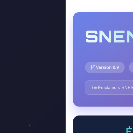
SNE
Version 0.9
Émulateurs SNE
É