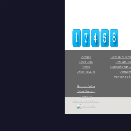
Accueil
C'est quoi l'ém
Tests Jeux
Emulateur
News
Consoles sur C
Jeux HTML 5
Utilitaire
Mentions Lé
Bonus: Zelda
Retro Gaming
Services
Tutoriaux Emulation