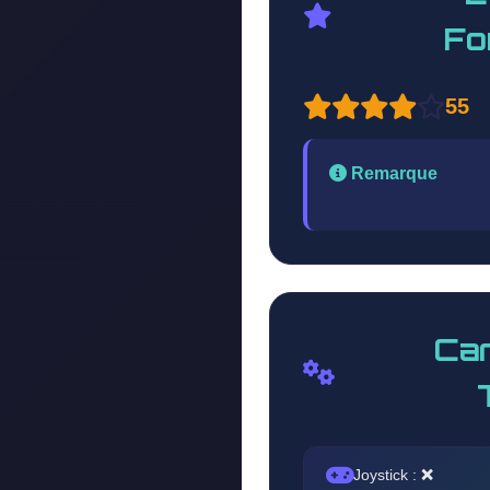
Fo
55
Remarque
Car
Joystick :
❌