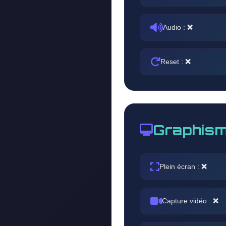
Audio :
❌
Reset :
❌
Graphism
Plein écran :
❌
Capture vidéo :
❌