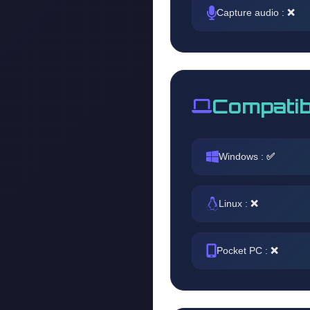
Capture audio :
❌
Compatib
Windows :
✅
Linux :
❌
Pocket PC :
❌