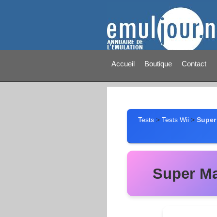
Accueil
Boutique
Contact
Tests
>
Tests Wii
>
Super
Super Ma