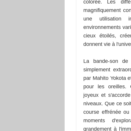
colorée. Les diff
magnifiquement con
une utilisation 
environnements varié
cieux étoilés, cré
donnent vie à l'unive
La bande-son de 
simplement extraor
par Mahito Yokota et
pour les oreilles
joyeux et s'accord
niveaux. Que ce soi
course effrénée ou
moments d'explor
grandement à l'imme