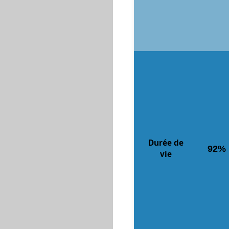
Durée de
92%
vie