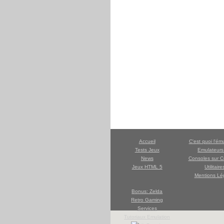
Accueil
C'est quoi l'ém
Tests Jeux
Emulateur
News
Consoles sur C
Jeux HTML 5
Utilitaire
Mentions Lé
Bonus: Zelda
Retro Gaming
Services
Tutoriaux Emulation