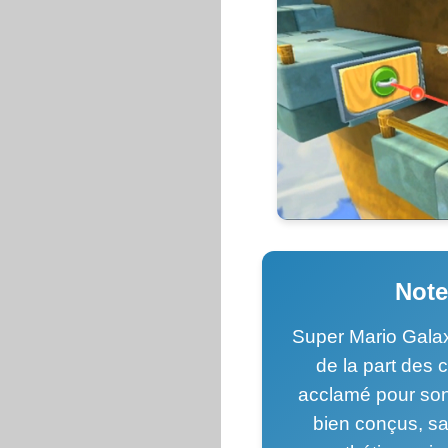
Note
Super Mario Gala
de la part des c
acclamé pour son
bien conçus, sa