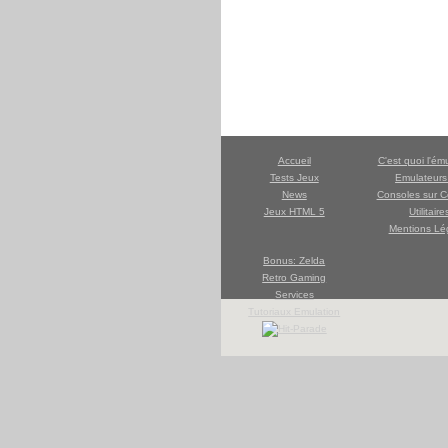
Accueil
C'est quoi l'ém
Tests Jeux
Emulateur
News
Consoles sur C
Jeux HTML 5
Utilitaire
Mentions Lé
Bonus: Zelda
Retro Gaming
Services
Tutoriaux Emulation