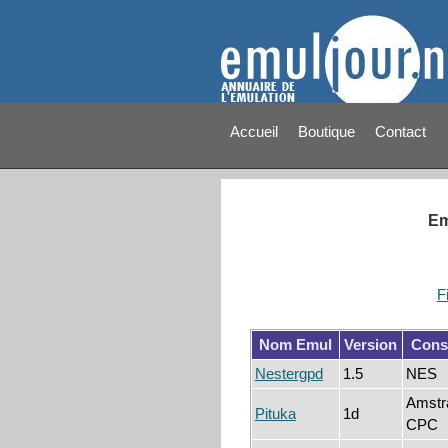
Accueil
Boutique
Contact
Em
F
Nom Emul
Version
Cons
Nestergpd
1.5
NES
Amstr
Pituka
1d
CPC