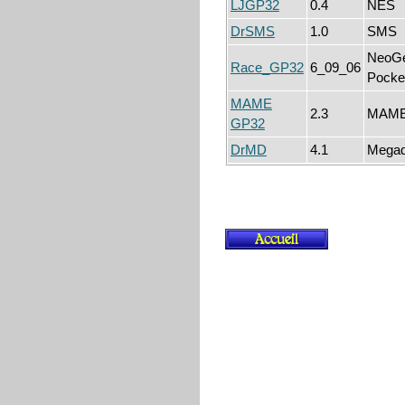
LJGP32
0.4
NES
DrSMS
1.0
SMS
NeoG
Race_GP32
6_09_06
Pocke
MAME
2.3
MAM
GP32
DrMD
4.1
Megad