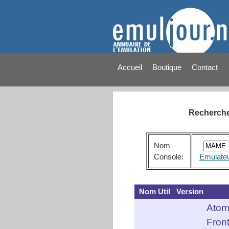
Accueil
Boutique
Contact
Recherche
Nom
Console:
Emulate
Nom Util
Version
Atom
Fron