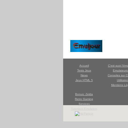
Accueil
C'est quoi l'ém
Tests Jeux
Emulateur
News
Consoles sur C
Jeux HTML 5
Utilitaire
Mentions Lé
Bonus: Zelda
Retro Gaming
Services
Tutoriaux Emulation