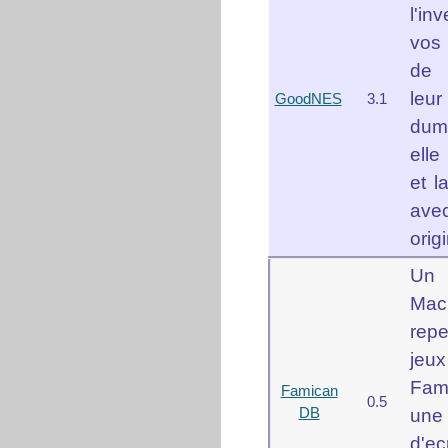
l'in
vos
de 
leur
GoodNES
3.1
dump
elle
et 
ave
origi
Un 
Ma
repe
jeu
Fam
Famican
0.5
DB
un
d'e