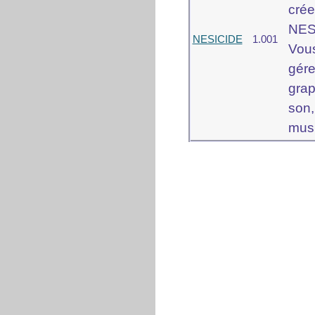
cré
NES
NESICIDE
1.001
Vou
gé
gra
s
musi