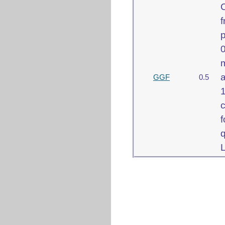
f
GGF
0.5
c
f
L