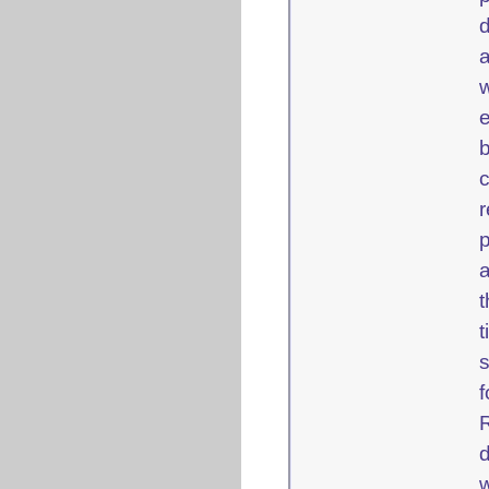
a
e
r
p
a
s
d