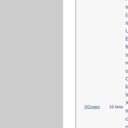
U
f
s
r
W
XGngeo
16 beta
m
c
p