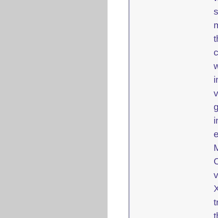
s
c
w
v
i
e
M
C
t
t