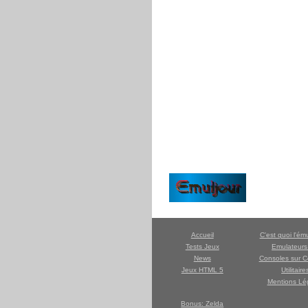
Accueil
C'est quoi l'ém
Tests Jeux
Emulateur
News
Consoles sur C
Jeux HTML 5
Utilitaire
Mentions Lé
Bonus: Zelda