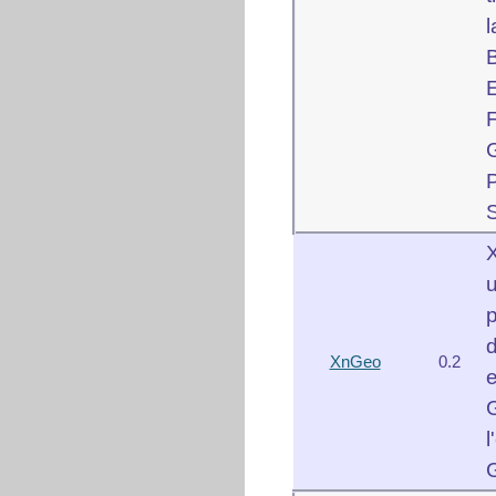
B
E
F
S
XnGeo
0.2
l