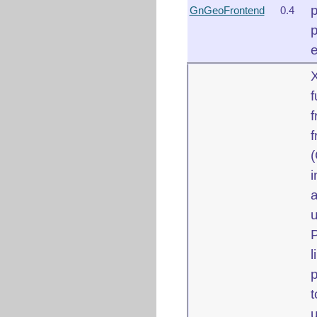
GnGeoFrontend
0.4
e
f
f
f
(
p