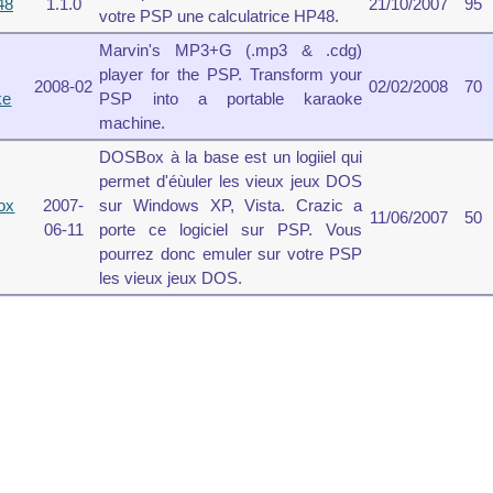
48
1.1.0
21/10/2007
95
votre PSP une calculatrice HP48.
Marvin's MP3+G (.mp3 & .cdg)
player for the PSP. Transform your
2008-02
02/02/2008
70
ke
PSP into a portable karaoke
machine.
DOSBox à la base est un logiiel qui
permet d'éùuler les vieux jeux DOS
ox
2007-
sur Windows XP, Vista. Crazic a
11/06/2007
50
06-11
porte ce logiciel sur PSP. Vous
pourrez donc emuler sur votre PSP
les vieux jeux DOS.