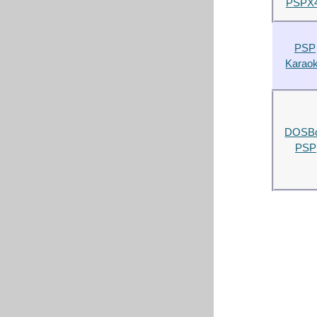
PSPX
PSP
Karao
DOSB
PSP