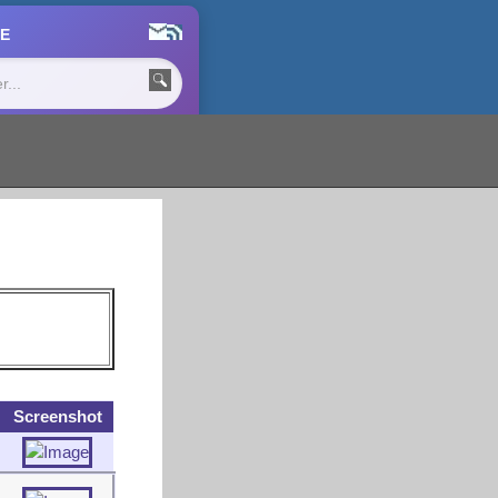
E
Screenshot