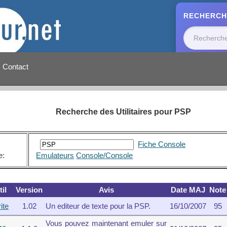
RECHERCH
Contact
Recherche des Utilitaires pour PSP
Fiche Console
e:
Emulateurs
Console/Console
il
Version
Avis
Date MAJ
Note
ite
1.02
Un editeur de texte pour la PSP.
16/10/2007
95
Vous pouvez maintenant emuler sur