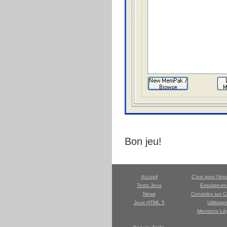
Bon jeu!
Accueil
C'est quoi l'ém
Tests Jeux
Emulateur
News
Consoles sur C
Jeux HTML 5
Utilitaire
Mentions Lé