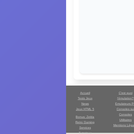
Accueil
C'est quoi
Tests Jeux
l'émulation?
News
Emulateurs 
Jeux HTML 5
Consoles su
Consoles
Bonus: Zelda
Utilitaires
Retro Gaming
Mentions Léga
Services
Tutoriaux