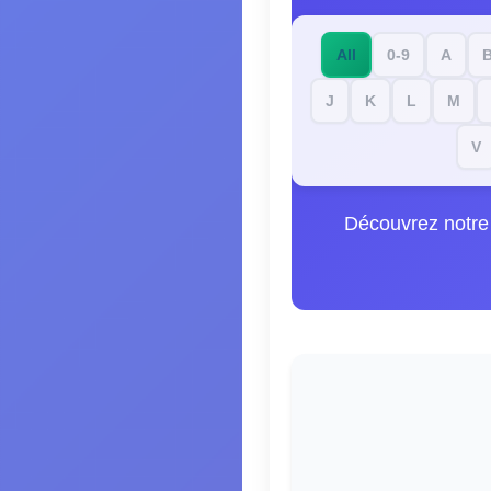
All
0-9
A
J
K
L
M
V
Découvrez notre 