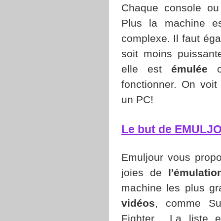
Chaque console ou 
Plus la machine es
complexe. Il faut é
soit moins puissant
elle est
émulée
ca
fonctionner. On vo
un PC!
Le but de EMULJ
Emuljour vous propo
joies de
l'émulatio
machine les plus gr
vidéos
, comme Sup
Fighter... La liste e