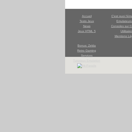
Accueil
C'est quoi l'ém
Tests Jeux
Emulateur
News
Consoles sur C
Jeux HTML 5
Utilitaire
Mentions Lé
Bonus: Zelda
Retro Gaming
Services
Tutoriaux Emulation