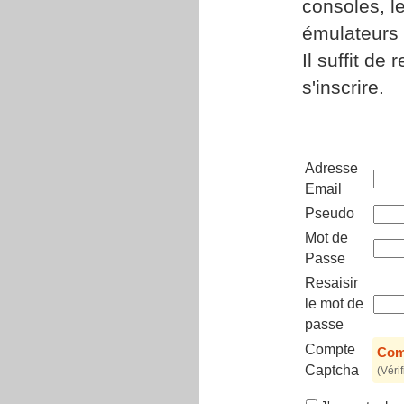
consoles, le
émulateurs e
Il suffit de
s'inscrire.
Adresse
Email
Pseudo
Mot de
Passe
Resaisir
le mot de
passe
Compte
Comb
Captcha
(Véri