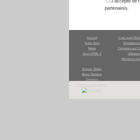
J'accepte de r
partenaires.
Accueil
C'est quoi l'ém
Tests Jeux
Emulateur
News
Consoles sur C
Jeux HTML 5
Utilitaire
Mentions Lé
Bonus: Zelda
Retro Gaming
Services
Tutoriaux Emulation