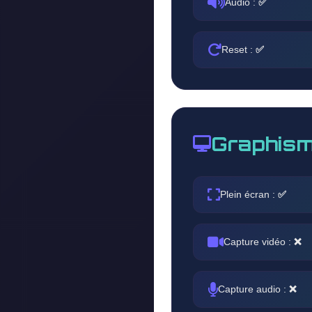
Audio :
✅
Reset :
✅
Graphism
Plein écran :
✅
Capture vidéo :
❌
Capture audio :
❌