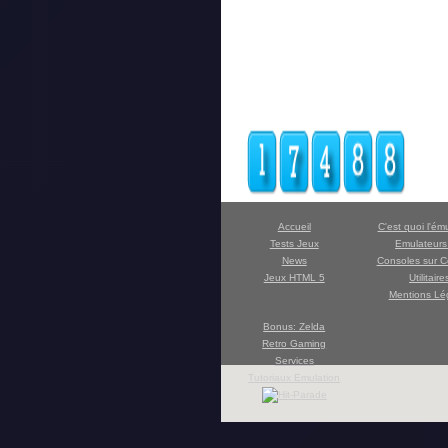
Accueil
C'est quoi l'ém
Tests Jeux
Emulateur
News
Consoles sur C
Jeux HTML 5
Utilitaire
Mentions Lé
Bonus: Zelda
Retro Gaming
Services
Tutoriaux Emulation