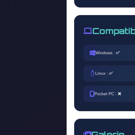
Compatib
Windows :
✅
Linux :
✅
Pocket PC :
❌
Galerie