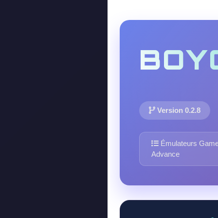
BOY
Version 0.2.8
Émulateurs Gam
Advance