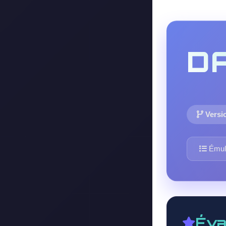
D
Versi
Émul
Éva