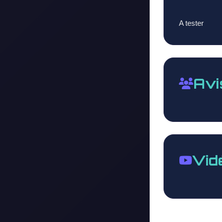
A tester
Avi
Vid