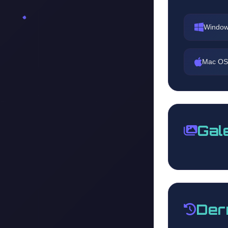
Window
Mac OS
Gal
Der