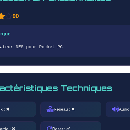
90
rque
ateur NES pour Pocket PC
actéristiques Techniques
ck :
❌
Réseau :
❌
Audio
arde :
❌
Reset :
✅