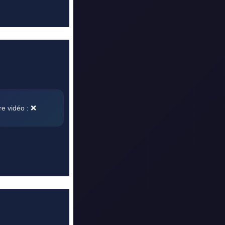
re vidéo :
❌