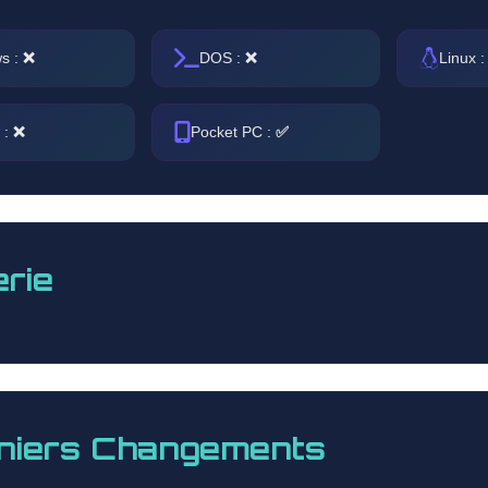
s :
❌
DOS :
❌
Linux 
 :
❌
Pocket PC :
✅
erie
niers Changements