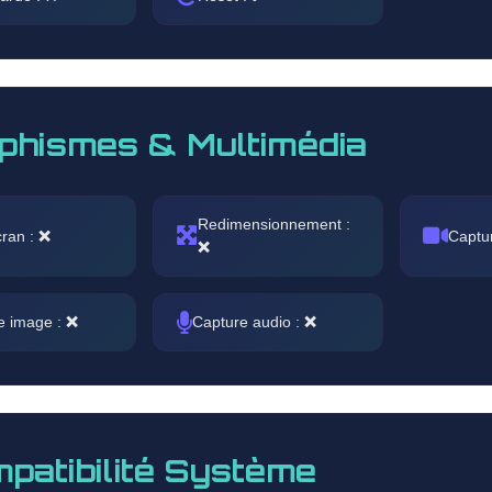
phismes & Multimédia
Redimensionnement :
cran :
❌
Captu
❌
e image :
❌
Capture audio :
❌
patibilité Système