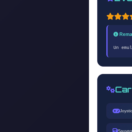
Rema
Un emul
Car
Joysti
Sauveg