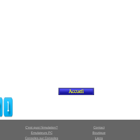
C'est quoi l'émulation?
Contact
Emulateurs PC
Boutique
Consoles sur Consoles
Liens