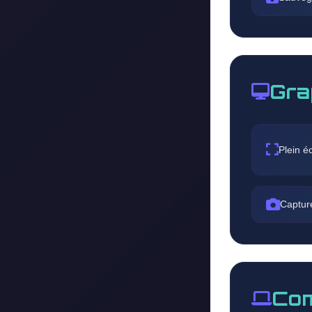
Gra
Plein é
Captur
Com