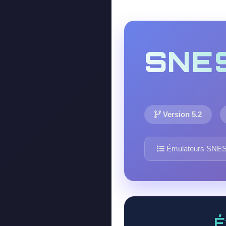
SNE
Version 5.2
Émulateurs SNE
É