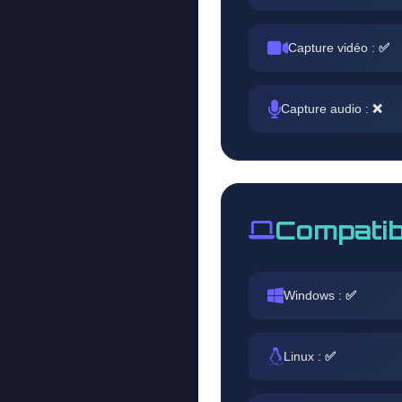
Capture vidéo :
✅
Capture audio :
❌
Compatib
Windows :
✅
Linux :
✅