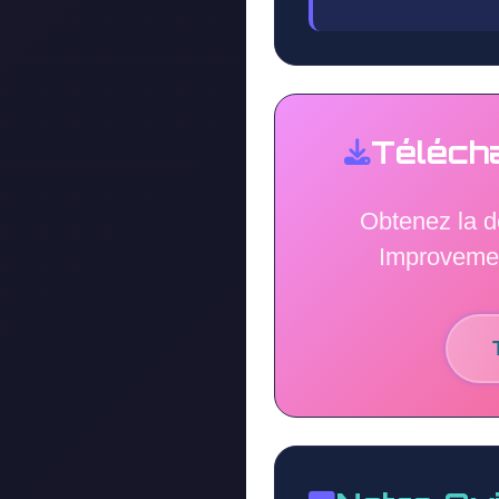
Téléch
Obtenez la d
Improvemen