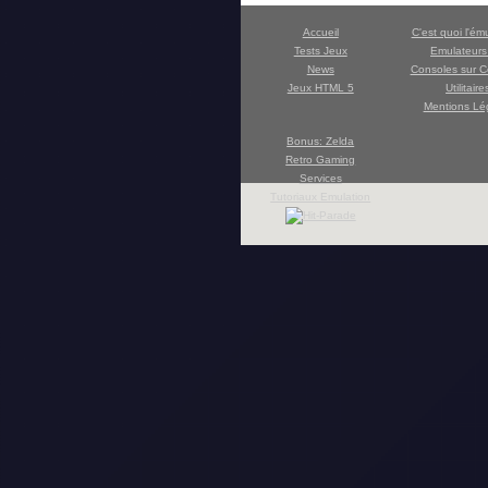
Accueil
C'est quoi l'ém
Tests Jeux
Emulateur
News
Consoles sur C
Jeux HTML 5
Utilitaire
Mentions Lé
Bonus: Zelda
Retro Gaming
Services
Tutoriaux Emulation