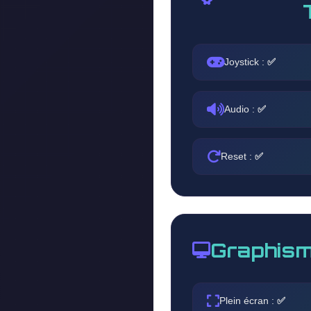
Joystick :
✅
Audio :
✅
Reset :
✅
Graphism
Plein écran :
✅