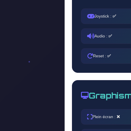
Joystick :
✅
Audio :
✅
Reset :
✅
Graphism
Plein écran :
❌