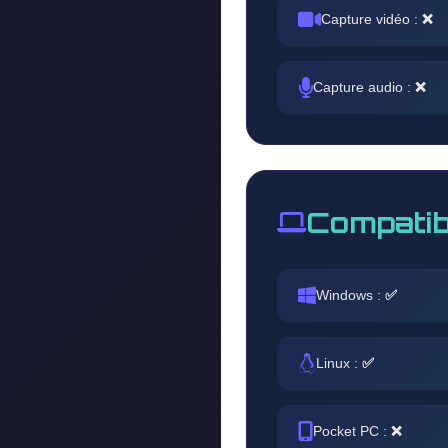
Capture vidéo :
❌
Capture audio :
❌
Compatib
Windows :
✅
Linux :
✅
Pocket PC :
❌