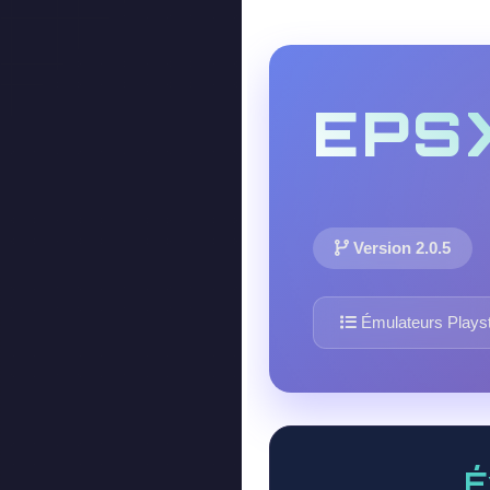
EPS
Version 2.0.5
Émulateurs Playst
É