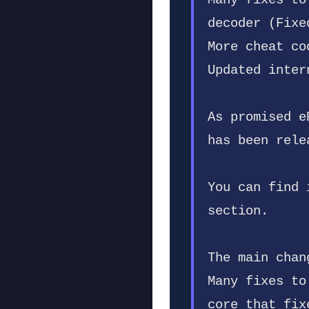
Many fixes to
decoder (Fixe
More cheat co
Updated inter
As promised e
has been rele
You can find 
section.
The main chan
Many fixes to
core that fix