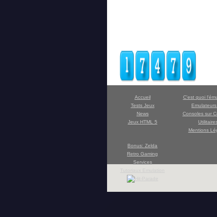
Accueil
C'est quoi l'ém
Tests Jeux
Emulateur
News
Consoles sur C
Jeux HTML 5
Utilitaire
Mentions Lé
Bonus: Zelda
Retro Gaming
Services
Tutoriaux Emulation