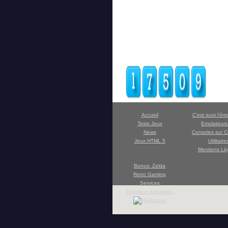
Accueil
C'est quoi l'ém
Tests Jeux
Emulateur
News
Consoles sur C
Jeux HTML 5
Utilitaire
Mentions Lé
Bonus: Zelda
Retro Gaming
Services
Tutoriaux Emulation