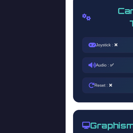
Car
Joystick :
❌
Audio :
✅
Reset :
❌
Graphism