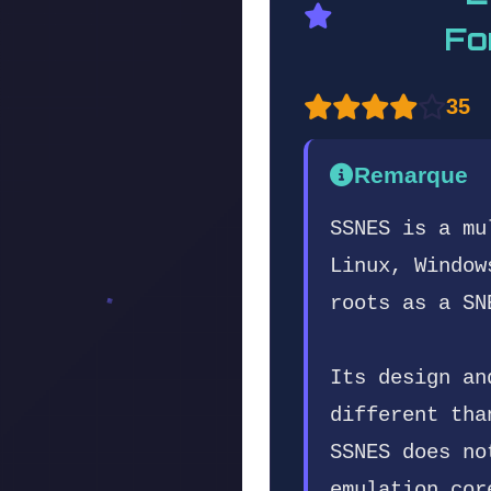
Fo
35
Remarque
SSNES is a mu
Linux, Window
roots as a SN
Its design an
different tha
SSNES does no
emulation cor