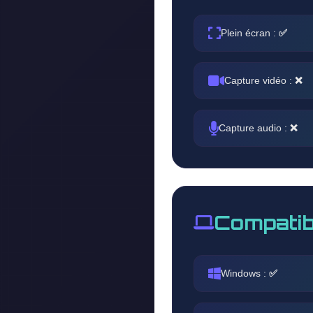
Plein écran :
✅
Capture vidéo :
❌
Capture audio :
❌
Compatib
Windows :
✅