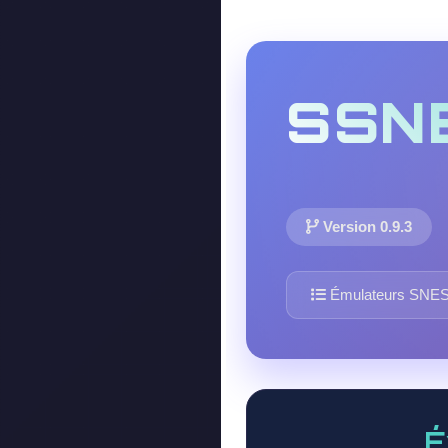
SSN
Version 0.9.3
Émulateurs SNE
É