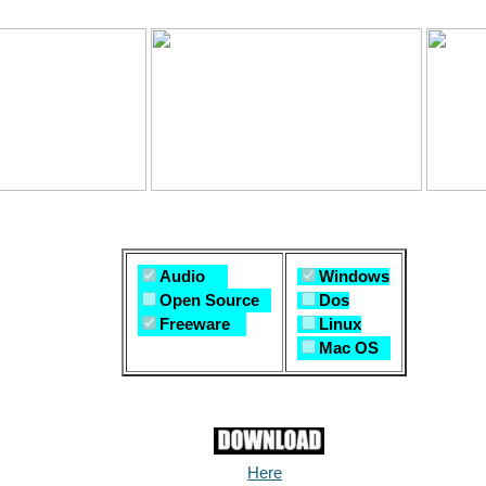
Audio
Windows
Open Source
Dos
Freeware
Linux
Mac OS
Here