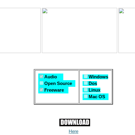
Audio
Windows
Open Source
Dos
Freeware
Linux
Mac OS
Here