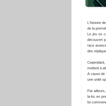
L'histoire 
de la premi
Le jeu se c
découvert p
race avancé
des réplique
Cependant, 
mettent à a
A cause de 
une unité sp
Par ailleurs
la-loi, en p
loi commenc