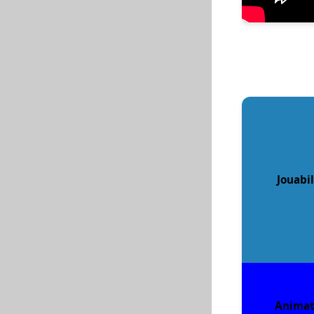
Jouabil
Animat