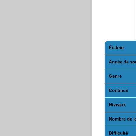
Éditeur
Année de sor
Genre
Continus
Niveaux
Nombre de j
Difficulté