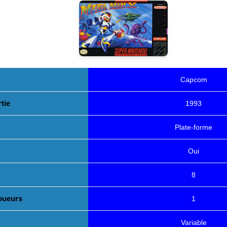
Capcom
tie
1993
Plate-forme
Oui
8
oueurs
1
Variable