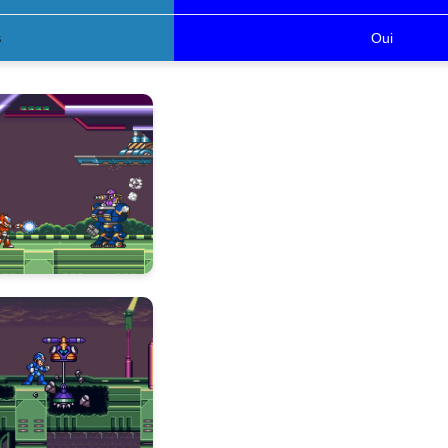
s
Oui