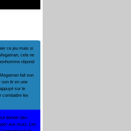
nier ce jeu mais si
 Megaman, cela ne
e bonhomme répond
e Megaman fait son
r son tir en une
 appuyé sur le
ur combattre les
eut donner des
rimper aux murs. Les
 l'animation et du