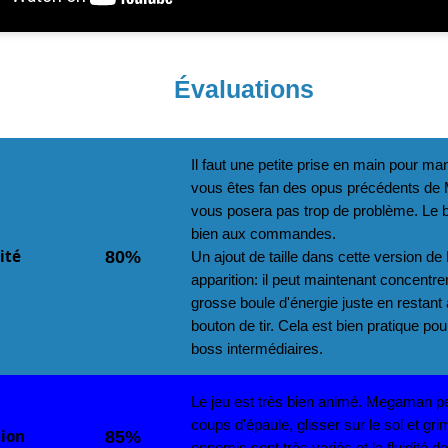
Évaluations
Il faut une petite prise en main pour ma
vous êtes fan des opus précédents de
vous posera pas trop de problème. L
bien aux commandes.
ité
80%
Un ajout de taille dans cette version d
apparition: il peut maintenant concentre
grosse boule d'énergie juste en restant
bouton de tir. Cela est bien pratique po
boss intermédiaires.
Le jeu est très bien animé. Megaman p
coups d'épaule, glisser sur le sol et g
ion
85%
ennemis sont très variés et la fluidité de