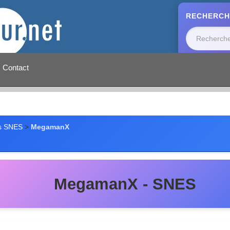
RECHERCH
Contact
s SNES
>
MegamanX
MegamanX - SNES