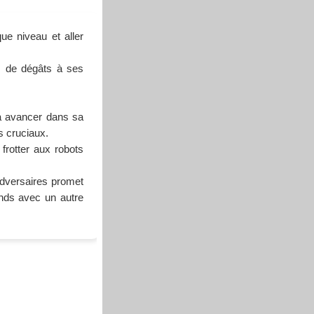
ue niveau et aller
us de dégâts à ses
 à avancer dans sa
s cruciaux.
frotter aux robots
 adversaires promet
nds avec un autre