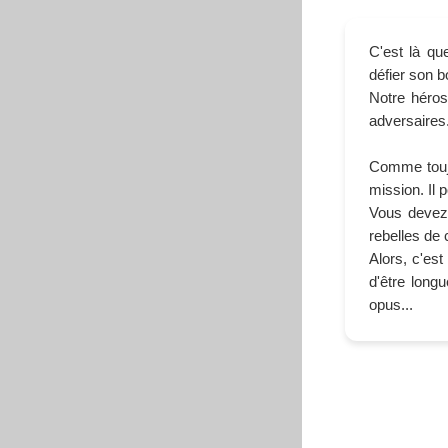
C'est là qu
défier son b
Notre héros
adversaires
Comme toujo
mission. Il 
Vous devez 
rebelles de
Alors, c'est
d'être long
opus...