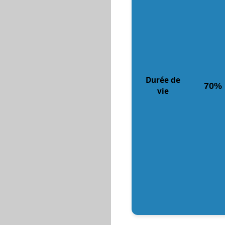
Durée de
70%
vie