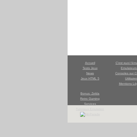
Accueil
C'est quoi l'ém
Tests Jeux
Emulateur
News
Consoles sur C
Jeux HTML 5
Utilitaire
Mentions Lé
Bonus: Zelda
Retro Gaming
Services
Tutoriaux Emulation