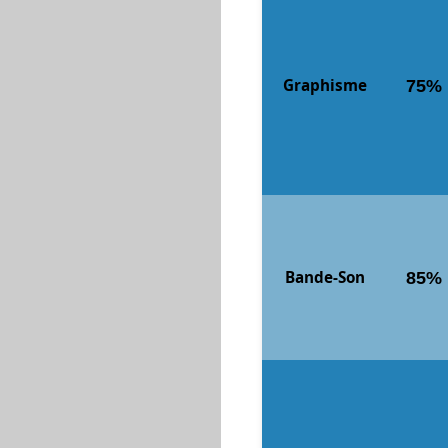
Graphisme
75%
Bande-Son
85%