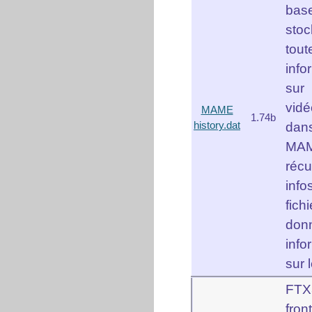
bas
sto
to
info
sur
vid
MAME
1.74b
history.dat
da
MA
réc
inf
fic
do
info
sur l
FTX
fro