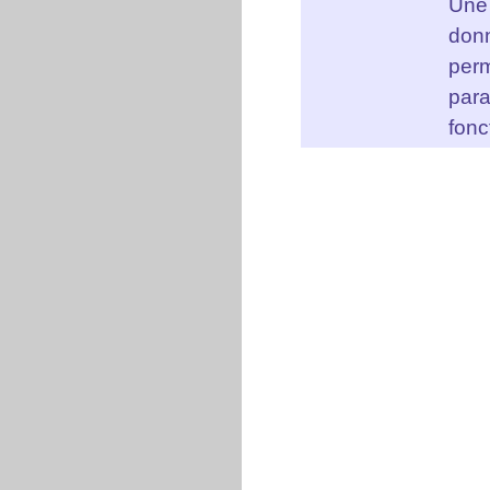
Une
don
pe
para
fonc