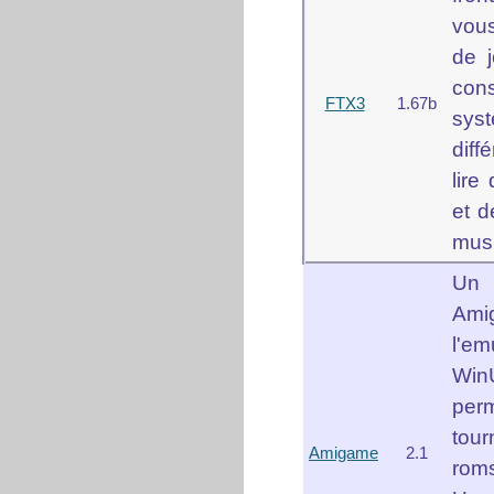
vou
de 
con
FTX3
1.67b
sys
diff
lire
et d
mus
Un 
Am
l'em
Wi
perm
tou
Amigame
2.1
roms