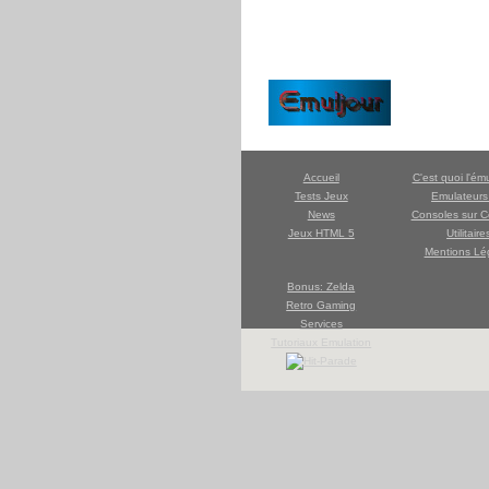
Accueil
C'est quoi l'ém
Tests Jeux
Emulateur
News
Consoles sur C
Jeux HTML 5
Utilitaire
Mentions Lé
Bonus: Zelda
Retro Gaming
Services
Tutoriaux Emulation